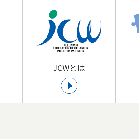
JCWとは